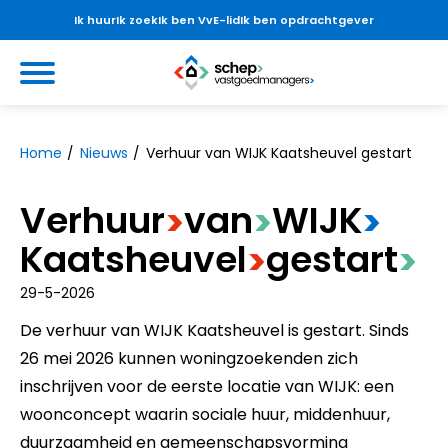
Ik huur
Ik zoek
Ik ben VvE-lid
Ik ben opdrachtgever
Ga naar Hoofd
https://www.schepvastgoedmanag
Naar hoofdinhoud
Naar hoofdnavigatiemenu
Naar zoeken
Home
Nieuws
Verhuur van WIJK Kaatsheuvel gestart
Verhuur
​van
​WIJK
>
>
>
Kaatsheuvel
​gestart
>
>
29-5-2026
De verhuur van WIJK Kaatsheuvel is gestart. Sinds
26 mei 2026 kunnen woningzoekenden zich
inschrijven voor de eerste locatie van WIJK: een
woonconcept waarin sociale huur, middenhuur,
duurzaamheid en gemeenschapsvorming