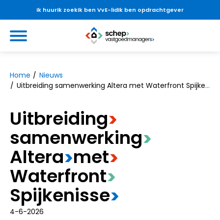
Ik huur
Ik zoek
Ik ben VvE-lid
Ik ben opdrachtgever
Ga naar Hoofd
https://www.schepvastgoedmanag
Naar hoofdinhoud
Naar hoofdnavigatiemenu
Naar zoeken
Home
Nieuws
Uitbreiding samenwerking Altera met Waterfront Spijkenisse
Uitbreiding
>
samenwerking
>
Altera
​met
>
>
Waterfront
>
Spijkenisse
>
4-6-2026