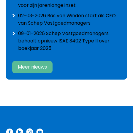
voor zijn jarenlange inzet
02-03-2026
Bas van Winden start als CEO
van Schep Vastgoedmanagers
09-01-2026
Schep Vastgoedmanagers
behaalt opnieuw ISAE 3402 Type II over
boekjaar 2025
Meer nieuws
Contactinformatie