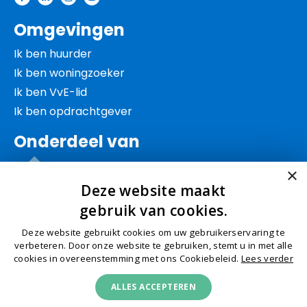
Omgevingen
Ik ben huurder
Ik ben woningzoeker
Ik ben VvE-lid
Ik ben opdrachtgever
Onderdeel van
×
Deze website maakt
gebruik van cookies.
Deze website gebruikt cookies om uw gebruikerservaring te
© Schep 2026
Algemene voorwaarden
Privacy
verbeteren. Door onze website te gebruiken, stemt u in met alle
cookies in overeenstemming met ons Cookiebeleid.
Lees verder
Cookies
Klachtenafhandeling
Toegankelijkheid
ALLES ACCEPTEREN