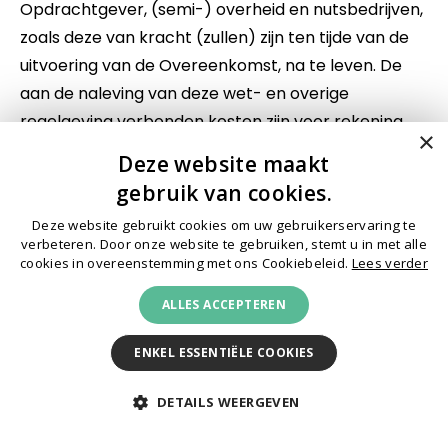
Opdrachtgever, (semi-) overheid en nutsbedrijven,
zoals deze van kracht (zullen) zijn ten tijde van de
uitvoering van de Overeenkomst, na te leven. De
aan de naleving van deze wet- en overige
regelgeving verbonden kosten zijn voor rekening
×
van Opdrachtnemer. Opdrachtnemer zal de
Deze website maakt
Opdrachtgever altijd en per omgaande informeren
gebruik van cookies.
indien zich wijzigingen voordoen in de normen en/of
Deze website gebruikt cookies om uw gebruikerservaring te
wet en/of regelgevingen, welke gevolgen hebben
verbeteren. Door onze website te gebruiken, stemt u in met alle
voor de Overeenkomst. Eventuele wijzigingen leiden
cookies in overeenstemming met ons Cookiebeleid.
Lees verder
niet tot beëindiging van de Overeenkomst,
ALLES ACCEPTEREN
aanpassing van de vergoedingen of opschorting
van het Werk, echter wel tot naleving daarvan door
ENKEL ESSENTIËLE COOKIES
Opdrachtnemer. Opdrachtnemer vrijwaart
Opdrachtgever en Vastgoedmanager wegens het
DETAILS WEERGEVEN
niet naleven van enige (wettelijke) verplichting