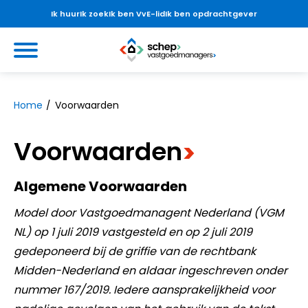
Ik huur
Ik zoek
Ik ben VvE-lid
Ik ben opdrachtgever
Ga naar Hoofd
https://www.schepvastgoedmanag
Naar hoofdinhoud
Naar hoofdnavigatiemenu
Naar zoeken
Home
Voorwaarden
Voorwaarden
>
Algemene Voorwaarden
Model door Vastgoedmanagent Nederland (VGM
NL) op 1 juli 2019 vastgesteld en op 2 juli 2019
gedeponeerd bij de griffie van de rechtbank
Midden-Nederland en aldaar ingeschreven onder
nummer 167/2019. Iedere aansprakelijkheid voor