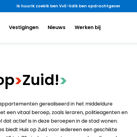
Ik huur
Ik zoek
Ik ben VvE-lid
Ik ben opdrachtgever
Vestigingen
Nieuws
Werken bij
​op
​Zuid!
>
>
rappartementen gerealiseerd in het middeldure
 een vitaal beroep, zoals leraren, politieagenten en
 dat actief is in deze beroepen in de stad wonen.
s biedt Huis op Zuid voor iedereen een geschikte