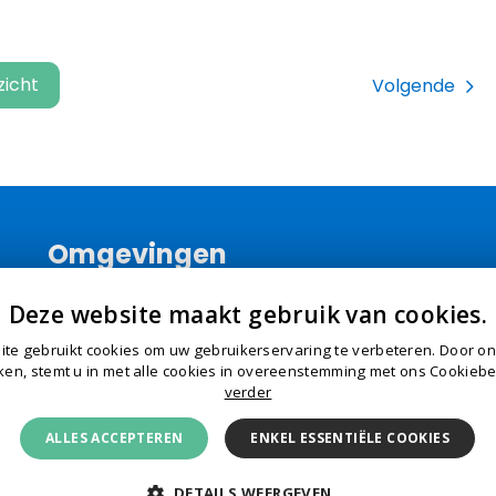
zicht
Volgende
Omgevingen
Ik ben huurder
Deze website maakt gebruik van cookies.
Ik ben woningzoeker
te gebruikt cookies om uw gebruikerservaring te verbeteren. Door o
Ik ben VvE-lid
ken, stemt u in met alle cookies in overeenstemming met ons Cookiebe
Ik ben opdrachtgever
verder
ALLES ACCEPTEREN
ENKEL ESSENTIËLE COOKIES
DETAILS WEERGEVEN