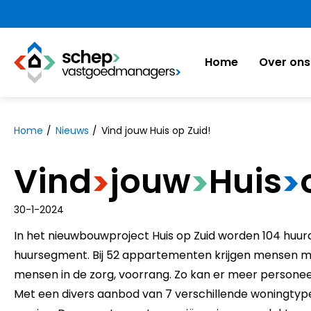
https://www.schepvastgoedmanagers.nl
Home
Over ons
Naar hoofdinhoud
Naar hoofdnavigatiemenu
Naar zoeken
Home
Nieuws
Vind jouw Huis op Zuid!
Vind
​jouw
​Huis
>
>
>
30-1-2024
In het nieuwbouwproject Huis op Zuid worden 104 huu
huursegment. Bij 52 appartementen krijgen mensen met
mensen in de zorg, voorrang. Zo kan er meer personeel
Met een divers aanbod van 7 verschillende woningtype