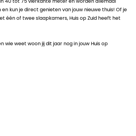
n 40 tot 75 vierkante meter en worden allemaal
 en kun je direct genieten van jouw nieuwe thuis! Of je
et één of twee slaapkamers, Huis op Zuid heeft het
n wie weet woon jij dit jaar nog in jouw Huis op