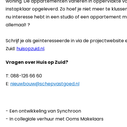
woning. De appartementen variëren in oppervlakte va
instapklaar opgeleverd. Zo hoef je niet meer te klussen
nu interesse hebt in een studio of een appartement m
allemaal! ?
Schrijf je als geïnteresseerde in via de projectwebsite e
Zuid:
huisopzuid.nl
.
Vragen over Huis op Zuid?
T: 088-126 66 60
E:
nieuwbouw@schepvastgoed.nl
- Een ontwikkeling van Synchroon
- In collegiale verhuur met Ooms Makelaars