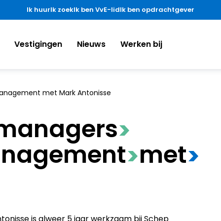
Ik huur
Ik zoek
Ik ben VvE-lid
Ik ben opdrachtgever
Vestigingen
Nieuws
Werken bij
management met Mark Antonisse
dmanagers
>
anagement
​met
>
>
tonisse is alweer 5 jaar werkzaam bij Schep