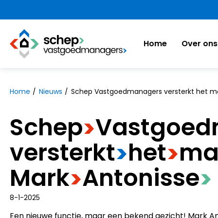
https://www.schepvastgoedmanagers.nl
Home
Over ons
Naar hoofdinhoud
Naar hoofdnavigatiemenu
Naar zoeken
Home
Nieuws
Schep Vastgoedmanagers versterkt het 
Schep
​Vastgoe
>
versterkt
​het
​m
>
>
Mark
​Antonisse
>
>
8-1-2025
Een nieuwe functie, maar een bekend gezicht! Mark An