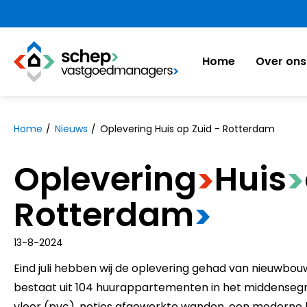
https://www.schepvastgoedmanagers.nl
Home
Over ons
Naar hoofdinhoud
Naar hoofdnavigatiemenu
Naar zoeken
Home
Nieuws
Oplevering Huis op Zuid - Rotterdam
Oplevering
​Huis
>
>
Rotterdam
>
13-8-2024
Eind juli hebben wij de oplevering gehad van nieuwbou
bestaat uit 104 huurappartementen in het middenseg
vloer (pvc), netjes afgewerkte wanden, een moderne 