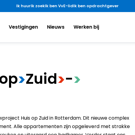
Ik huur
Ik zoek
Ik ben VvE-lid
Ik ben opdrachtgever
Vestigingen
Nieuws
Werken bij
​op
​Zuid
​-
>
>
>
wproject Huis op Zuid in Rotterdam. Dit nieuwe complex
ment. Alle appartementen zijn opgeleverd met strakke
keuken en uiteraard een badkamer. Verder staat ons