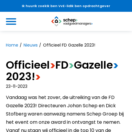
Ik huur
Ik zoek
Ik ben VvE-lid
Ik ben opdrachtgever
Ga naar Hoofd
https://www.schepvastgoedmanag
Naar hoofdinhoud
Naar hoofdnavigatiemenu
Naar zoeken
Home
Nieuws
Officieel FD Gazelle 2023!
Officieel
​FD
​Gazelle
>
>
>
2023!
>
23-11-2023
V
andaag was het zover, de uitreiking van de FD
Gazelle 2023! Directeuren Johan Schep en Dick
Stofberg waren aanwezig namens Schep Groep bij
het event om onze award in ontvangst te nemen.
Vanaf nu staan wij officieel in de top 10 van de