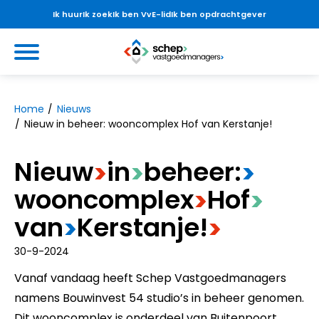
Ik huur
Ik zoek
Ik ben VvE-lid
Ik ben opdrachtgever
Ga naar Hoofd
https://www.schepvastgoedmanag
Naar hoofdinhoud
Naar hoofdnavigatiemenu
Naar zoeken
Home
Nieuws
Nieuw in beheer: wooncomplex Hof van Kerstanje!
Nieuw
​in
​beheer:
>
>
>
wooncomplex
​Hof
>
>
van
​Kerstanje!
>
>
30-9-2024
Vanaf vandaag heeft Schep Vastgoedmanagers
namens Bouwinvest 54 studio’s in beheer genomen.
Dit wooncomplex is onderdeel van Buitenpoort