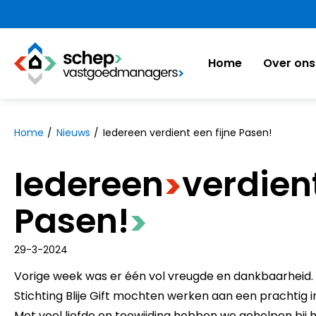
https://www.schepvastgoedmanagers.nl
Home
Over ons
Naar hoofdinhoud
Naar hoofdnavigatiemenu
Naar zoeken
Home
Nieuws
Iedereen verdient een fijne Pasen!
Iedereen
​verdien
>
Pasen!
>
29-3-2024
Vorige week was er één vol vreugde en dankbaarheid.
Stichting Blije Gift mochten werken aan een prachtig ini
Met veel liefde en toewijding hebben we geholpen bij