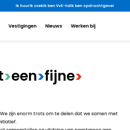
Ik huur
Ik zoek
Ik ben VvE-lid
Ik ben opdrachtgever
Vestigingen
Nieuws
Werken bij
t
​een
​fijne
>
>
>
 We zijn enorm trots om te delen dat we samen met
tiatief.
 het samenstellen en uitdelen van paastassen aan