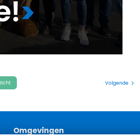
zicht
Volgende
Omgevingen